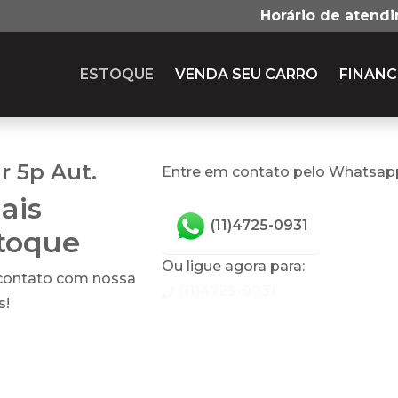
Horário de atend
ESTOQUE
VENDA SEU CARRO
FINANC
r 5p Aut.
Entre em contato pelo Whatsap
ais
(11)4725-0931
stoque
Ou ligue agora para:
 contato com nossa
(11)4725-0931
s!