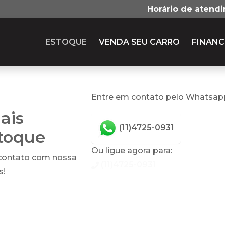
Horário de atend
ESTOQUE
VENDA SEU CARRO
FINANC
Entre em contato pelo Whatsap
ais
(11)4725-0931
stoque
Ou ligue agora para:
 contato com nossa
(11)4725-0931
s!