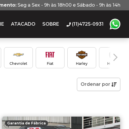
imento:
Seg a Sex - 9h às 18h00 e Sábado - 9h às 14h
IE
ATACADO
SOBRE
(11)4725-0931
Chevrolet
Fiat
Harley
Honda
Ordenar
por
Garantia de Fábrica