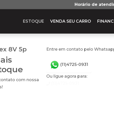
Horário de atend
ESTOQUE
VENDA SEU CARRO
FINANC
lex 8V 5p
Entre em contato pelo Whatsap
ais
(11)4725-0931
stoque
Ou ligue agora para:
 contato com nossa
(11)4725-0931
s!