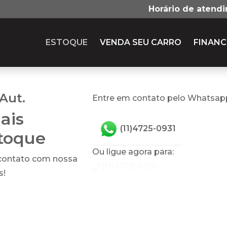
Horário de atend
ESTOQUE
VENDA SEU CARRO
FINANC
 Aut.
Entre em contato pelo Whatsap
ais
(11)4725-0931
stoque
Ou ligue agora para:
 contato com nossa
(11)4725-0931
s!