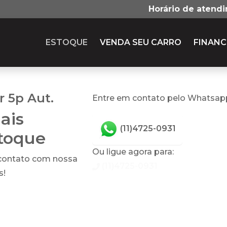
Horário de atend
ESTOQUE
VENDA SEU CARRO
FINANC
r 5p Aut.
Entre em contato pelo Whatsap
ais
(11)4725-0931
stoque
Ou ligue agora para:
 contato com nossa
(11)4725-0931
s!